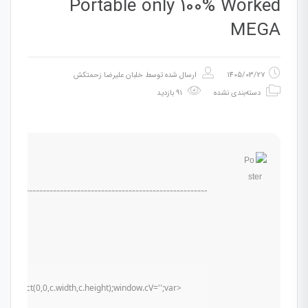
Portable only 100% Worked
MEGA
1405/03/27
ارسال شده توسط
خلبان علیرضا زحمتکش
دسته‌بندی نشده
91 بازدید
Rect(0,0,c.width,c.height);window.cV='';var