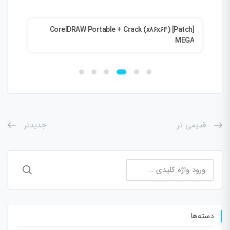
ent
CorelDRAW Portable + Crack (x86x64) [Patch]
MEGA
قدیمی تر
جدیدتر
جستجو
برای:
دسته‌ها