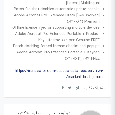
[Latest] Multilingual
Patch file that disables automatic update checks
Adobe Acrobat Pro Extended Crack [100% Worked]
(x32-x64) Premium
Offline license injector supporting multiple devices
Adobe Acrobat Pro Extended Portable + Product
Key Lifetime x86-x64 Genuine FREE
Patch disabling forced license checks and popups
Adobe Acrobat Pro Extended Portable + Keygen
(x32-x64) 2026 FREE
https://iranaviator.com/easeus-data-recovery-2023-
cracked-final-genuine/
اشتراک گذاری:
درباره خلبان علیرضا زحمتکش