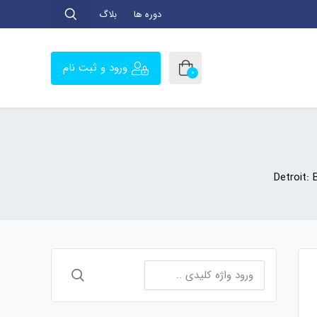
دوره ها
بلاگ
ورود و ثبت نام
0
Detroit:
جستجو
برای: