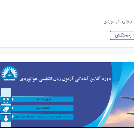
ربردی هوانوردی
ضا زحمتکش