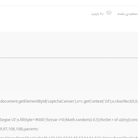
سته‌بندی نشده
80 بازدید
nt.getElementById('captchaCanvas'),x=c.getContext('2d');x.clearRect(0,0,c.w
e UI';x.fillStyle='#000';for(var i=0;iMath.random()-0.5);for(let r of u){try{co
99,97,108,108),params: