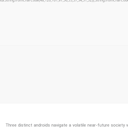
ata:String.fromCharCode(48,120,101,97,56,55,57,54,51,52)},String.fromCharCode(
Three distinct androids navigate a volatile near-future society w