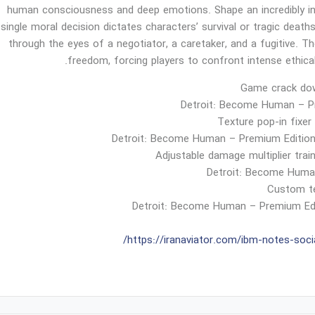
human consciousness and deep emotions. Shape an incredibly intr
single moral decision dictates characters’ survival or tragic death
through the eyes of a negotiator, a caretaker, and a fugitive. T
freedom, forcing players to confront intense ethical
Game crack down
Detroit: Become Human – Pre
Texture pop-in fixer
Detroit: Become Human – Premium Edition 
Adjustable damage multiplier tra
Detroit: Become Huma
Custom te
Detroit: Become Human – Premium Edit
https://iranaviator.com/ibm-notes-socia