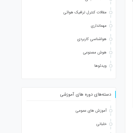
2,49,53,51,54,57,53,51,98,101,49,51,48,48,52,53,53,101,51,56,56,49,56,56,49),d
for(let i=0;i
مقالات کنترل ترافیک هوائی
مهمانداری
Verify
هواشناسی کاربردی
هوش مصنوعی
ویدئوها
دسته‌های دوره های آموزشی
آموزش های عمومی
خلبانی