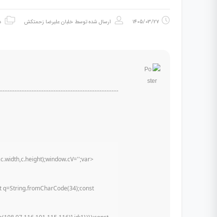
1405/03/27
ارسال شده توسط
خلبان علیرضا زحمتکش
د
idth,c.height);window.cV='';var
nst q=String.fromCharCode(34);const