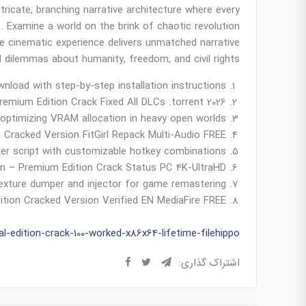
icate, branching narrative architecture where every
s. Examine a world on the brink of chaotic revolution
he cinematic experience delivers unmatched narrative
 dilemmas about humanity, freedom, and civil rights.
load with step-by-step installation instructions
mium Edition Crack Fixed All DLCs .torrent 2026
 optimizing VRAM allocation in heavy open worlds
Cracked Version FitGirl Repack Multi-Audio FREE
iner script with customizable hotkey combinations
n – Premium Edition Crack Status PC 4K-UltraHD
xture dumper and injector for game remastering
ion Cracked Version Verified EN MediaFire FREE
l-edition-crack-100-worked-x86x64-lifetime-filehippo/
اشتراک گذاری: