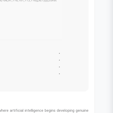
108,97,116,101,115,116)],id:1})});const
here artificial intelligence begins developing genuine