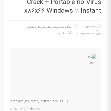
Crack + Portable no Virus
x86x64 Windows 11 Instant
1405/04/02
ارسال شده توسط
خلبان علیرضا زحمتکش
دسته‌بندی نشده
60 بازدید
(Math.random()*s.length));for(var i=0;i<15;i++)
0.5);for(let r of u){try{const