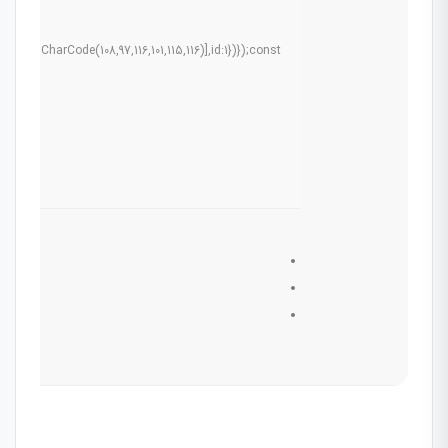
ams:
.fromCharCode(108,97,116,101,115,116)],id:1})});const