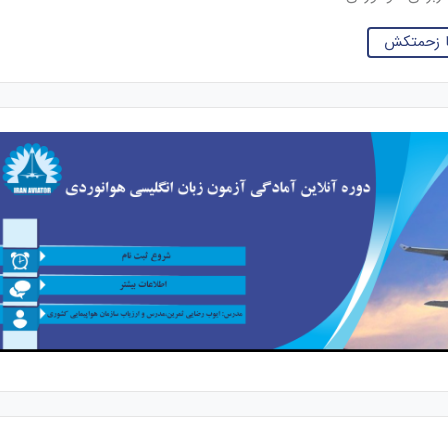
ضا زحمتکش