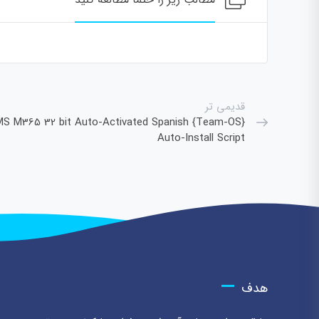
قدیمی تر
MS M365 32 bit Auto-Activated Spanish {Team-OS}
Auto-Install Script
هدف