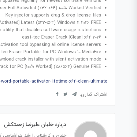
 updated regularly for newest software versions
ser Full-Activated (x32-x64) 100% Worked Verified
Key injector supports drag & drop license files
Activated] Latest (x32-x64) Windows 11 2026 FREE
 utility that disables software usage restrictions
east-tec Eraser Crack [Clean] x64 2026
ctivation tool bypassing all online license servers
-tec Eraser Portable for PC Windows 10 MediaFire
wnload crack installer with silent activation mode
rack for PC [100% Worked] (x86x64) Genuine FREE
word-portable-activator-lifetime-x64-clean-ultimate/
اشتراک گذاری:
درباره خلبان علیرضا زحمتکش
خلبان و کارشناس ارشد هواشناسی کا