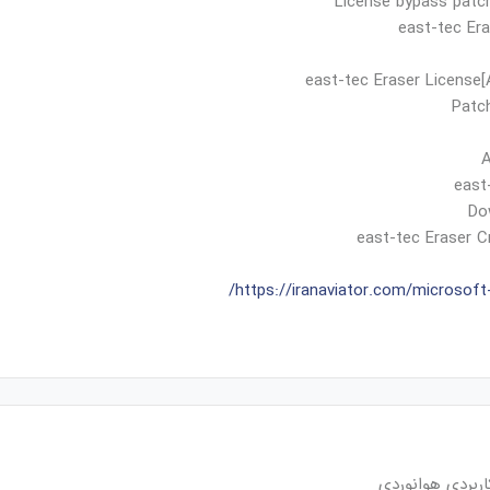
License bypass patch
east-tec Era
east-tec Eraser License[
Patch
A
east
Do
east-tec Eraser C
https://iranaviator.com/microsoft-
ربردی هوانوردی