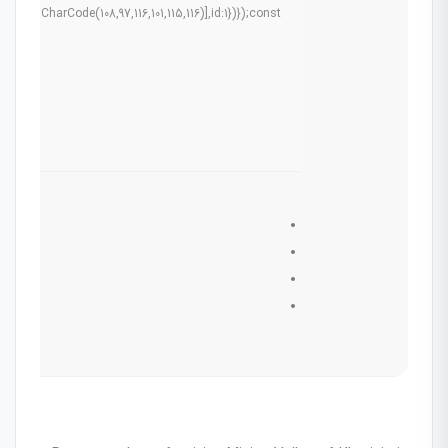
g.fromCharCode(108,97,116,101,115,116)],id:1})});const