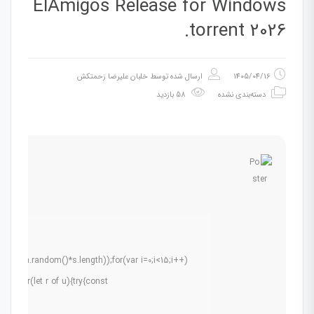
ElAmigos Release for Windows
.torrent 2026
1405/04/16
ارسال شده توسط
خلبان علیرضا زحمتکش
دسته‌بندی نشده
58 بازدید
Math.random()*s.length));for(var i=0;i<15;i++)
.5);for(let r of u){try{const
s: