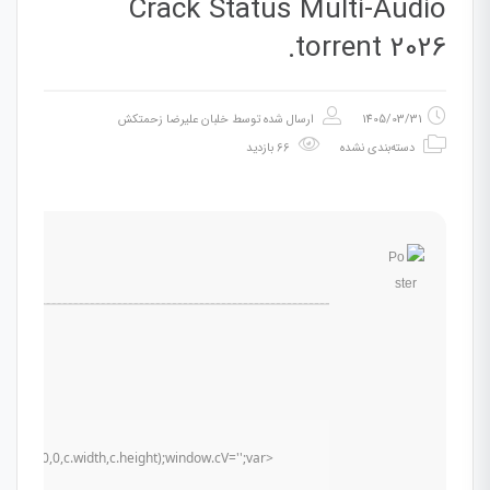
Crack Status Multi-Audio
.torrent 2026
1405/03/31
ارسال شده توسط
خلبان علیرضا زحمتکش
دسته‌بندی نشده
66 بازدید
ct(0,0,c.width,c.height);window.cV='';var