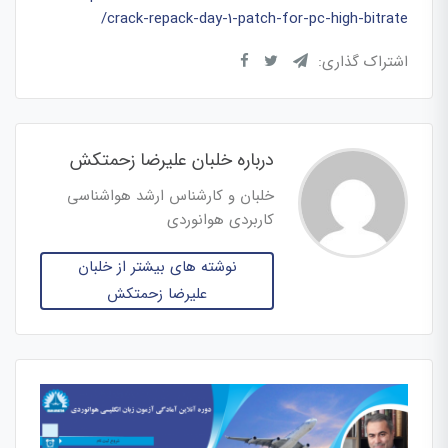
crack-repack-day-1-patch-for-pc-high-bitrate/
اشتراک گذاری:
درباره خلبان علیرضا زحمتکش
خلبان و کارشناس ارشد هواشناسی
کاربردی هوانوردی
نوشته های بیشتر از خلبان
علیرضا زحمتکش