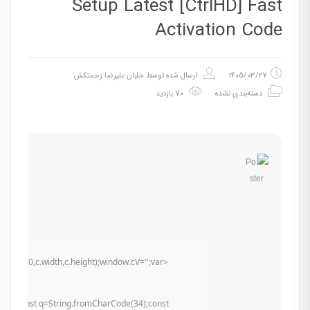
Setup Latest [CtrlHD] Fast
Activation Code
1405/03/27
ارسال شده توسط
خلبان علیرضا زحمتکش
دسته‌بندی نشده
70 بازدید
t(0,0,c.width,c.height);window.cV='';var
u){try{const q=String.fromCharCode(34);const