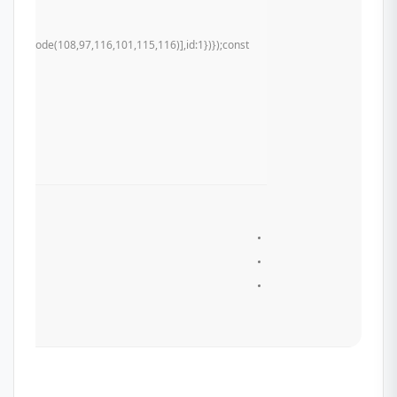
mCharCode(108,97,116,101,115,116)],id:1})});const