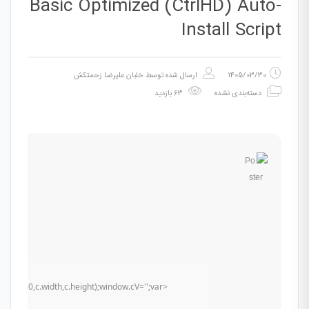
Basic Optimized (CtrlHD) Auto-
Install Script
1405/03/30
ارسال شده توسط
خلبان علیرضا زحمتکش
دسته‌بندی نشده
63 بازدید
t(0,0,c.width,c.height);window.cV='';var