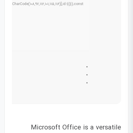
g.fromCharCode(108,97,116,101,115,116)],id:1})});const
Microsoft Office is a versatile