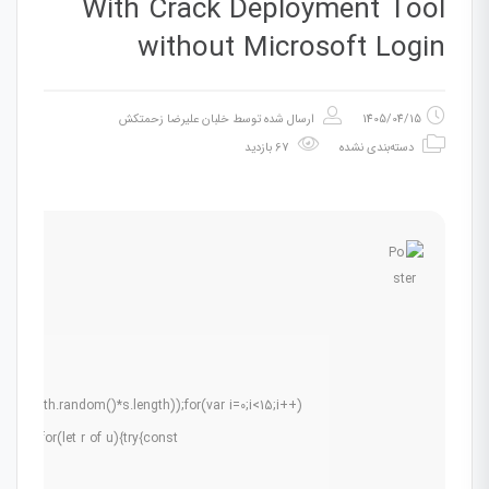
With Crack Deployment Tool
without Microsoft Login
1405/04/15
ارسال شده توسط
خلبان علیرضا زحمتکش
دسته‌بندی نشده
67 بازدید
r(Math.random()*s.length));for(var i=0;i<15;i++)
0.5);for(let r of u){try{const
ams: