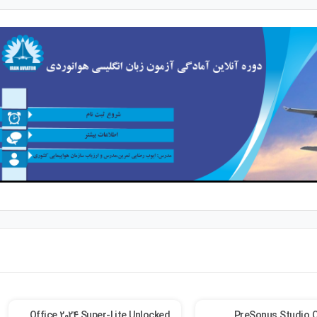
Office 2024 Super-Lite Unlocked
PreSonus Studio O