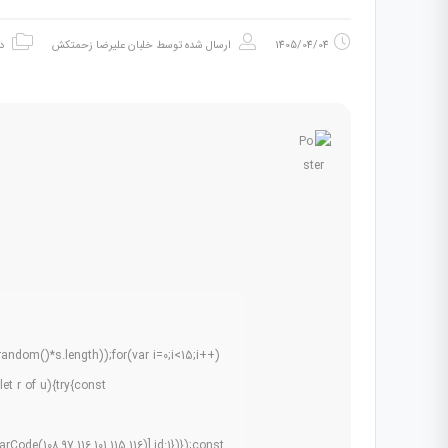
1405/04/04
ارسال شده توسط
خلبان علیرضا زحمتکش
د
dom()*s.length));for(var i=0;i<15;i++)
et r of u){try{const
ode(108,97,116,101,115,116)],id:1})});const