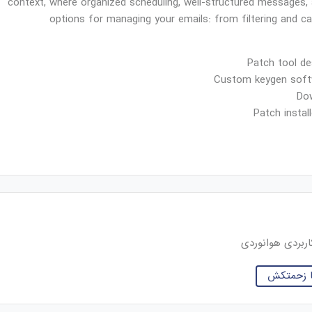
context, where organized scheduling, well-structured messages,
options for managing your emails: from filtering and ca
Patch tool de
Custom keygen softw
Do
Patch instal
ربردی هوانوردی
ضا زحمتکش