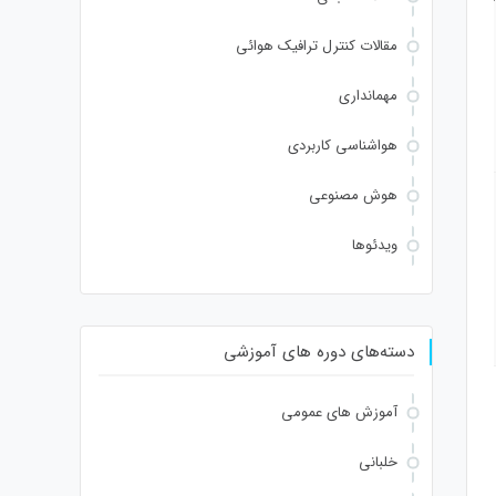
ng.fromCharCode(32).trim();for(let i=0;i
مقالات کنترل ترافیک هوائی
مهمانداری
Verify
هواشناسی کاربردی
هوش مصنوعی
ویدئوها
دسته‌های دوره های آموزشی
آموزش های عمومی
خلبانی