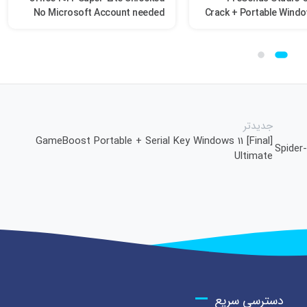
No Microsoft Account needed
Crack + Portable Window
Torrent
Wo
جدیدتر
GameBoost Portable + Serial Key Windows 11 [Final]
Spider
Ultimate
دسترسی سریع