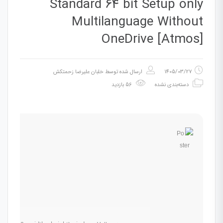
Standard 64 bit Setup only
Multilanguage Without
OneDrive [Atmos]
1405/03/27
ارسال شده توسط
خلبان علیرضا زحمتکش
دسته‌بندی نشده
56 بازدید