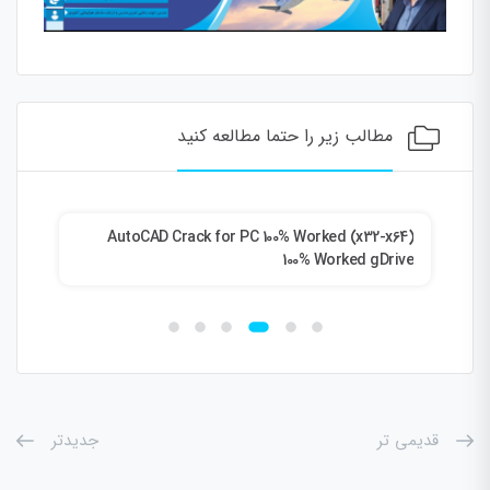
مطالب زیر را حتما مطالعه کنید
ang
AutoCAD Crack for PC 100% Worked (x32-x64)
us]
100% Worked gDrive
قدیمی تر
جدیدتر