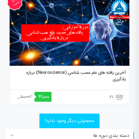
10%
تخفیف
آخرین یافته های علم عصب شناسی (Neuroscience) درباره
یادگیری
قیمت
قیمت
110,000
61
99,000
اصلی:
فعلی:
110,000 تومان
99,000 تومان.
بود.
محصولی دیگر وجود ندارد!
دسته بندی دوره ها