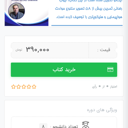
390,000
قیمت :
تومان
خرید کتاب
0
0
امتیاز
از
رأی
ویژگی های دوره
تعداد دانشجو :
8