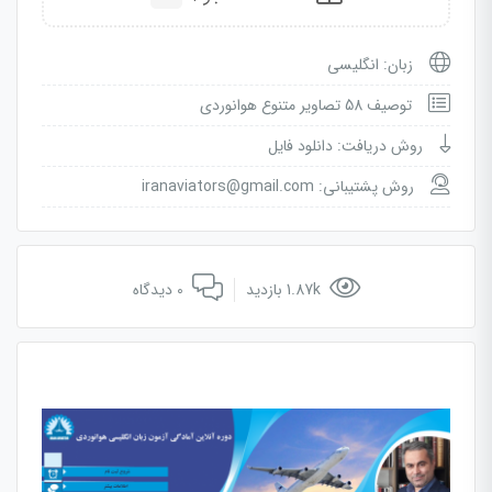
زبان: انگلیسی
توصیف 58 تصاویر متنوع هوانوردی
روش دریافت: دانلود فایل
روش پشتیبانی: iranaviators@gmail.com
1.87k بازدید
0 دیدگاه