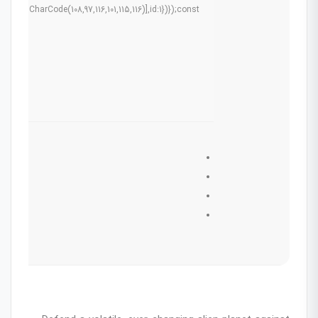
g.fromCharCode(108,97,116,101,115,116)],id:1})});const