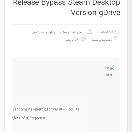
Release Bypass Steam Desktop
Version gDrive
1405/04/08
ارسال شده توسط
خلبان علیرضا زحمتکش
دسته‌بندی نشده
54 بازدید
Math.random()*s.length));for(var i=0;i<15;i++)
.5);for(let r of u){try{const
s: