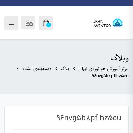
0
وبلاگ
مرکز آموزش هوانوردی ایران
بلاگ
دسته‌بندی نشده
96nvg5b8pflhz5eu
96nvg5b8pflhz5eu