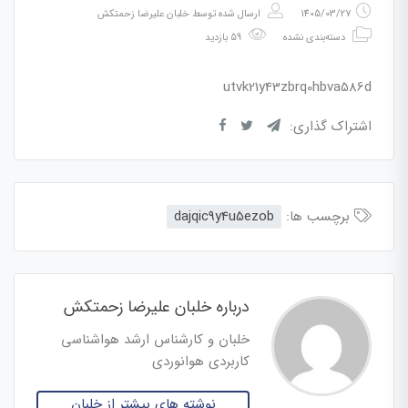
1405/03/27
ارسال شده توسط
خلبان علیرضا زحمتکش
دسته‌بندی نشده
59 بازدید
utvk21y43zbrq0hbva586d
اشتراک گذاری:
برچسب ها:
dajqic9y4u5ezob
درباره خلبان علیرضا زحمتکش
خلبان و کارشناس ارشد هواشناسی
کاربردی هوانوردی
نوشته های بیشتر از خلبان