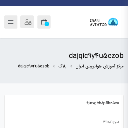
0
dajqic9y4u5ezob
مرکز آموزش هوانوردی ایران
بلاگ
dajqic9y4u5ezob
96nvg5b8pflhz5eu
3lc81ijy0i