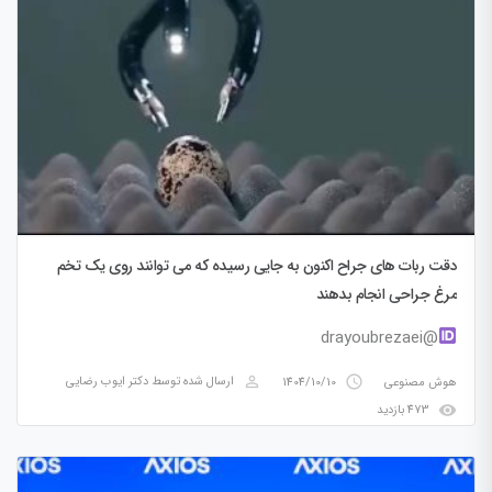
دقت ربات های جراح اکنون به جایی رسیده که می توانند روی یک تخم
مرغ جراحی انجام بدهند
@drayoubrezaei
perm_identity
access_time
هوش مصنوعی
1404/10/10
ارسال شده توسط
دکتر ایوب رضایی
visibility
473 بازدید