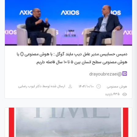
دمیس حسابیس مدیر عامل دیپ مایند گوگل : با هوش مصنوعی () یا
هوش مصنوعی سطح انسان بین ۵ تا ۱۰ سال فاصله داریم.
@drayoubrezaei
perm_identity
access_time
هوش مصنوعی
1404/10/10
ارسال شده توسط
دکتر ایوب رضایی
visibility
435 بازدید