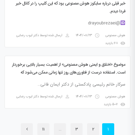
خبر قبلی درباره سایکوز هوش مصنوعی بود که این کلیپ را در کانال خبر
فردا دیدم.
@drayoubrezaei
perm_identity
access_time
هوش مصنوعی
1404/08/23
ارسال شده توسط
دکتر ایوب رضایی
visibility
611 بازدید
موضوع «اخلاق و ایمنی هوش مصنوعی» از اهمیت بسیار بالایی برخوردار
است. استفاده درست از فناوری‌های روز تنها زمانی ممکن می‌شود که
هم‌زمان از مزایا و مخاطرات آن‌ها آگاه باشیم.
سرکار خانم رئیسی پادکستی از دکتر ایمان فانی…
perm_identity
access_time
هوش مصنوعی
1404/08/23
ارسال شده توسط
دکتر ایوب رضایی
visibility
507 بازدید
11
…
3
2
1