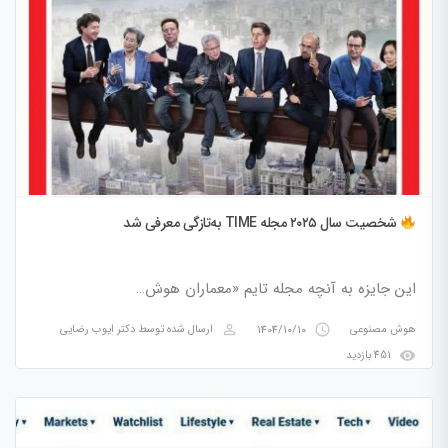
شخصیت سال ۲۰۲۵ مجله TIME به‌تازگی معرفی شد
این جایزه به آنچه مجله تایم «معماران هوش…
perm_identity
access_time
هوش مصنوعی
1404/10/10
ارسال شده توسط
دکتر ایوب رضایی
visibility
451 بازدید