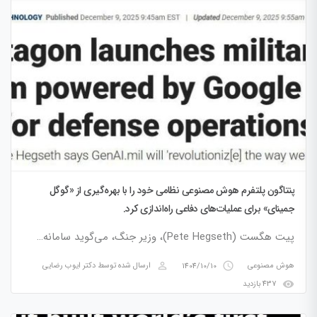
پنتاگون پلتفرم هوش مصنوعی نظامی خود را با بهره‌گیری از «گوگل
جمینای» برای عملیات‌های دفاعی راه‌اندازی کرد.
​پیت هگست (Pete Hegseth)، وزیر جنگ، می‌گوید سامانه…
perm_identity
access_time
هوش مصنوعی
1404/10/10
ارسال شده توسط
دکتر ایوب رضایی
visibility
437 بازدید