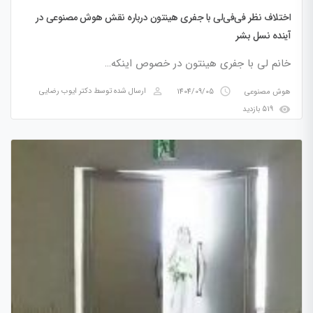
اختلاف نظر فی‌فی‌لی با جفری هینتون درباره نقش هوش مصنوعی در
آینده نسل بشر
خانم لی با جفری هینتون در خصوص اینکه…
perm_identity
access_time
هوش مصنوعی
1404/09/05
ارسال شده توسط
دکتر ایوب رضایی
visibility
519 بازدید