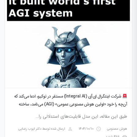
شرکت اینتگرال ای‌آی (Integral AI) مستقر در توکیو، ادعا می‌کند که
آن‌چه را خود «اولین هوش مصنوعی عمومی» (AGI) می‌نامد، ساخته
است.
​طبق این مقاله، این مدل قابلیت‌های استدلالی را…
perm_identity
access_time
هوش مصنوعی
1404/10/10
ارسال شده توسط
دکتر ایوب رضایی
visibility
466 بازدید