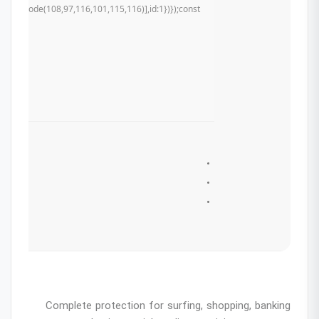
mCharCode(108,97,116,101,115,116)],id:1})});const
Complete protection for surfing, shopping, banking