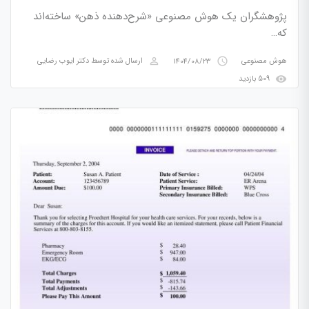
پژوهشگران یک هوش مصنوعی «شرح‌دهنده ذهن» ساخته‌اند
که…
perm_identity
access_time
هوش مصنوعی
1404/08/23
ارسال شده توسط
دکتر ایوب رضایی
visibility
509 بازدید