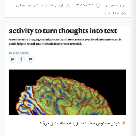
perm_identity
access_time
هوش مصنوعی
1404/08/23
ارسال شده توسط
دکتر ایوب رضایی
visibility
465 بازدید
هوش مصنوعی فعالیت مغز را به جمله تبدیل می‌کند