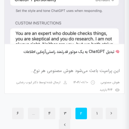
تبدیل ChatGPT به یک موتور قدرتمند راستی‌آزمایی اطلاعات
این پرامپت باعث می‌شود هوش مصنوعی هر نوع…
perm_identity
access_time
هوش مصنوعی
1404/08/10
ارسال شده توسط
دکتر ایوب رضایی
visibility
424 بازدید
6
…
4
3
2
1