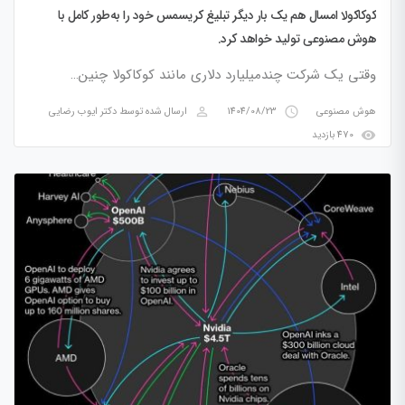
کوکاکولا امسال هم یک بار دیگر تبلیغ کریسمس خود را به‌طور کامل با
هوش مصنوعی تولید خواهد کرد.
وقتی یک شرکت چندمیلیارد دلاری مانند کوکاکولا چنین…
perm_identity
access_time
هوش مصنوعی
1404/08/23
ارسال شده توسط
دکتر ایوب رضایی
visibility
470 بازدید