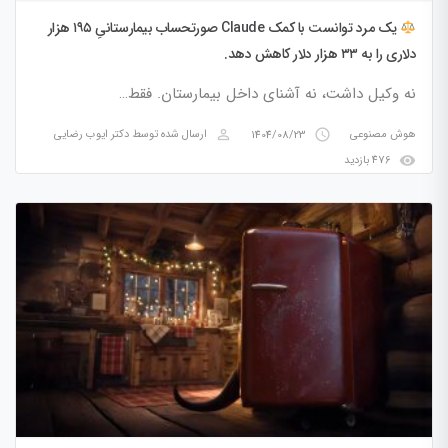
یک مرد توانست با کمک Claude صورتحساب بیمارستانیِ ۱۹۵ هزار
دلاری را به ۳۳ هزار دلار کاهش دهد.
نه وکیل داشت، نه آشنای داخل بیمارستان. فقط…
perm_identity
access_time
هوش مصنوعی
1404/08/23
ارسال شده توسط
دکتر ایوب رضایی
visibility
476 بازدید