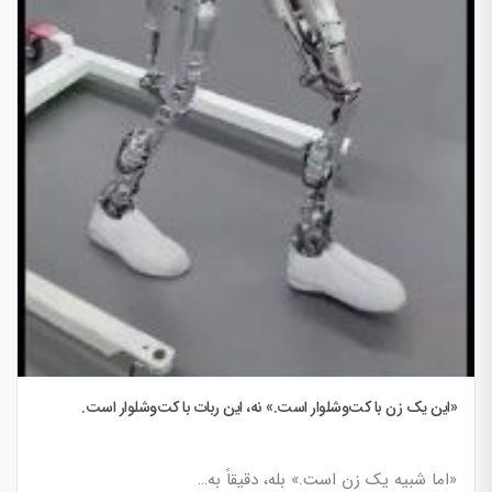
«این یک زن با کت‌وشلوار است.» نه، این ربات با کت‌وشلوار است.
«اما شبیه یک زن است.» بله، دقیقاً به…