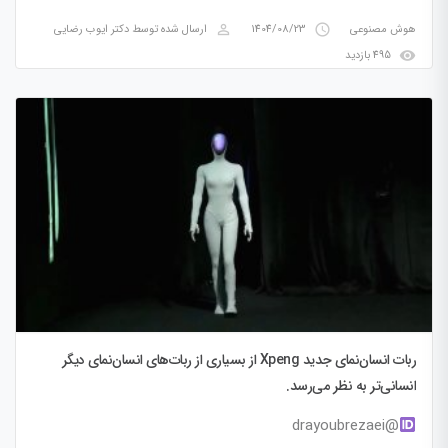
perm_identity
access_time
هوش مصنوعی
1404/08/23
ارسال شده توسط
دکتر ایوب رضایی
visibility
495 بازدید
ربات انسان‌نمای جدید Xpeng از بسیاری از ربات‌های انسان‌نمای دیگر
انسانی‌تر به نظر می‌رسد.
@drayoubrezaei