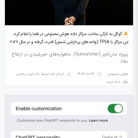
گوگل به تازگی ساخت مراکز داده هوش مصنوعی در فضا را اعلام کرد؛
این مراکز با TPUs (واحدهای پردازشی تنسور) قدرت گرفته و در سال ۲۰۲۷
پرتاب خواهند شد.
پروژه سان‌کچر (Suncatcher): ماهواره‌های خورشیدی در ارتفاع
۶۵۰…
perm_identity
access_time
هوش مصنوعی
1404/08/23
ارسال شده توسط
دکتر ایوب رضایی
visibility
506 بازدید