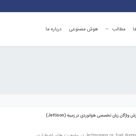
ا
مطالب
هوش مصنوعی
درباره ما
ش واژگان زبان تخصصی هوانوردی در زمینه (Jettison)
Jettisoning or fuel d در وضعیت های اضطراری…