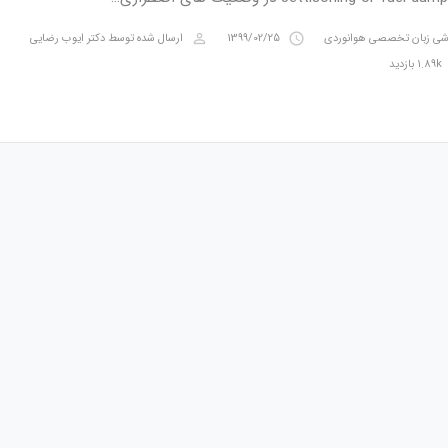
perm_identity
access_time
شی زبان تخصصی هوانوردی
1399/02/25
ارسال شده توسط
دکتر ایوب رضایی
1.89k بازدید