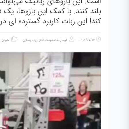
بلند کنند. با کمک این بازوها، یک 
کند! این ربات کاربرد گسترده ای د
1404/07/22
ارسال شده توسط
دکتر ایوب رضایی
هوش م