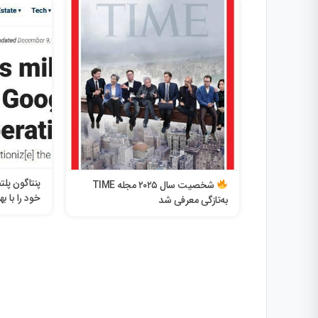
دیپ مایند
) یا هوش
مصنوعی سطح انسان بین ۵ تا ۱۰ سال
پنتاگون پ
شخصیت سال ۲۰۲۵ مجله TIME
خود را با ب
به‌تازگی معرفی شد
برای عملیات