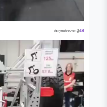
@drayoubrezaei