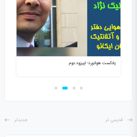
پادکست هوانورد- اپیزود دوم
پاد
قدیمی تر
جدیدتر