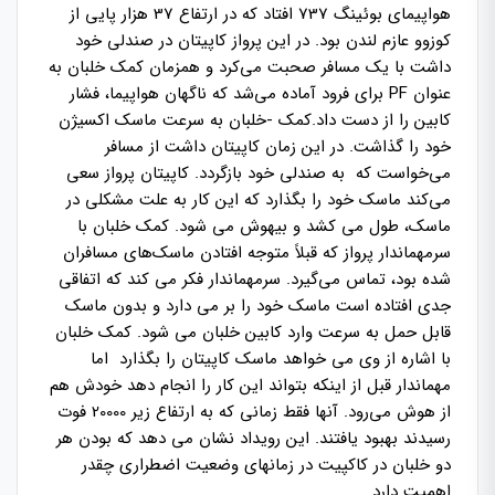
هواپیمای بوئینگ 737 افتاد که در ارتفاع 37 هزار پایی از
کوزوو عازم لندن بود. در این پرواز کاپیتان در صندلی خود
داشت با یک مسافر صحبت می‌کرد و همزمان کمک خلبان به
عنوان PF برای فرود آماده می‌شد که ناگهان هواپیما، فشار
کابین را از دست داد.کمک -خلبان به سرعت ماسک اکسیژن
خود را گذاشت. در این زمان کاپیتان داشت از مسافر
می‌خواست که به صندلی خود بازگردد. کاپیتان پرواز سعی
می‌کند ماسک خود را بگذارد که این کار به علت مشکلی در
ماسک، طول می کشد و بیهوش می شود. کمک خلبان با
سرمهماندار پرواز که قبلاً متوجه افتادن ماسک‌های مسافران
شده بود، تماس می‌گیرد. سرمهماندار فکر می کند که اتفاقی
جدی افتاده است ماسک خود را بر می دارد و بدون ماسک
قابل حمل به سرعت وارد کابین خلبان می شود. کمک خلبان
با اشاره از وی می خواهد ماسک کاپیتان را بگذارد اما
مهماندار قبل از اینکه بتواند این کار را انجام دهد خودش هم
از هوش می‌رود. آنها فقط زمانی که به ارتفاع زیر 20000 فوت
رسیدند بهبود یافتند. این رویداد نشان می دهد که بودن هر
دو خلبان در کاکپیت در زمانهای وضعیت اضطراری چقدر
اهمیت دارد.