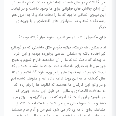
می گذاشتیم در سال 2005 سازماندهی مجدد انجام دادیم. در
آن زمان چالش های فراوانی برای ما وجود داشت و در نهایت
این نیروی انسانی ما بود که ما را نجات داد و تا به امروز هم
زنده نگه داشته و نه استراتژی های اقتصادی و یا چیزهای
دیگر
جان مکسول :
شما در سراشیبی سقوط قرار گرفته بودید؟
اد باسشن:
بله درسته، بهتره بگویم مثل ماشینی که در گودالی
گیر افتاده باشه به مشکل اساسی برخورده بودیم و این افراد
ما بودند که باعث شدند ما از آن مخمصه خارج شویم و هیچ
چیز مربوط به دنیای اقتصاد باعث نجات ما نشد.با همدلی که
ایجاد کردیم دوباره تمرکز مان را بر روی افراد گذاشتیم و در 12
سال گذشته ما به این روند ادامه داده ایم و متوقف نشده ایم
و در واقع این کارکنان ما هستند که تفاوت ها را رقم زده اند
نه معادلات اقتصادی و مالی . در طول این مدت چیزی که
من فهمیدم این است که آنچه که به من انگیزه و انرژی می
دهد و باعث خوشحالی من می شود و باعث ایجاد اشتیاق
مضاعف برای ادامه ی کار می شود تیم من و آدم هام هستند.
من وقتی اینجا آمدم تخصص حسابداری و مالی را با خود