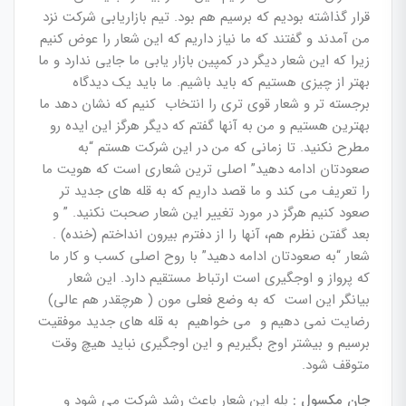
قرار گذاشته بودیم که برسیم هم بود. تیم بازاریابی شرکت نزد
من آمدند و گفتند که ما نیاز داریم که این شعار را عوض کنیم
زیرا که این شعار دیگر در کمپین بازار یابی ما جایی ندارد و ما
بهتر از چیزی هستیم که باید باشیم. ما باید یک دیدگاه
برجسته تر و شعار قوی تری را انتخاب کنیم که نشان دهد ما
بهترین هستیم و من به آنها گفتم که دیگر هرگز این ایده رو
مطرح نکنید. تا زمانی که من در این شرکت هستم “به
صعودتان ادامه دهید” اصلی ترین شعاری است که هویت ما
را تعریف می کند و ما قصد داریم که به قله های جدید تر
صعود کنیم هرگز در مورد تغییر این شعار صحبت نکنید. ” و
بعد گفتن نظرم هم، آنها را از دفترم بیرون انداختم (خنده) .
شعار “به صعودتان ادامه دهید” با روح اصلی کسب و کار ما
که پرواز و اوجگیری است ارتباط مستقیم دارد. این شعار
بیانگر این است که به وضع فعلی مون ( هرچقدر هم عالی)
رضایت نمی دهیم و می خواهیم به قله های جدید موفقیت
برسیم و بیشتر اوج بگیریم و این اوجگیری نباید هیچ وقت
متوقف شود.
جان مکسول :
بله این شعار باعث رشد شرکت می شود و