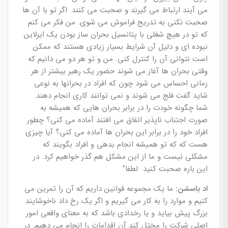
می آیند ارتباط می گیرند و صحبت می کنند. اگر تو با آن ها
صحبت نکنی به تدریج فراموش می شوی. من فکر می کنم
که تو در هیچ شغلی با پتانسیل بحران ساز بودن یک ایرلاین
نبوده ای و دلیل آن شرایط بسیار زیادی هستند که ممکن
است نتوانی آن را کنترل کنی. من و تو هر دو می دانیم که
وقتی بحران ها آغاز می شوند حضور یک رهبر بیشتر از هر
زمانی احساس می شود چون که افراد در بحرانها به نوعی
شاید گفت فلج می شوند و نمی توانند کاری انجام دهند.
شما چگونه خودت را در برابر بحران هایی که همیشه به
صورت اجتناب ناپذیر اتفاق می افتند آماده می کنی؟ چطور
افراد خود را در برابر این بحران ها آماده می کنی؟ آیا چیزی
هست که که تو همیشه انجام بدهی و افراد بگویند که
مشکلی نیست و ما از این مشکل هم گذر خواهیم کرد. در
این باره صحبت کنید لطفا”
اد باسشن:
ما یک مجموعه قوانین داریم که آن را تمرین می
کنیم و موارد را به کار می گیریم و اگر یک رخ داد ناخوشایند
بزرگ پیش بیاید و یا رخدادی باشد که به معنای واقعی امور
اصلی شرکت را مختل کند آن اقدامات را انجام می دهیم. در