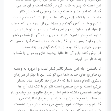
این است که پدر به خانه اش باز گشته است و آن ها می
گویند که این مدیر ماست چه مدیر خوبی است! در کنار
ماست ،ما را تشویق می کند. ما او را از نزدیک دیدیم دست
دادیم و با او عکس گرفتیم و چیزهایی از این قبیل که خیلی
از افراد این موارد را مهم نمی دانند ولی من و تو هر دو می
دانیم که چقدر اهمیت دارند. تصویری که آنها از شما در ذهن
شون دارند بسیار تاثیر گذار هست ممکن است آنها تصمیمات
مهم و جیاتی را که تو برای شرکت گرفتی را بعد مدتی
فراموش کنند ولی آن ها غالبا برخورد های رو در رو با شما را
به خاطر می آورند.
اد باسشن:
بله این بسیار تاثیر گذار است و امروزه به وسیله
ی فناوری های جدید شما می توانید این را بهتر از هر زمان
دیگری انجام دهید زیرا که 80 هزار نفر کارمند، عدد بسیار
بزرگی است و من طبیعی است نتوانم با تک تک آن ها
روابط شخصی داشته باشم اما از طریق فناوری من چندین بار
در هفته را به چت کردن با کارکنان از طریق اینترنت می
گذارنم و به سوالات شون پاسخ می دهم و در مورد نشست
ها و کسب و کار صحبت می کنم و همچنین وقتی که در