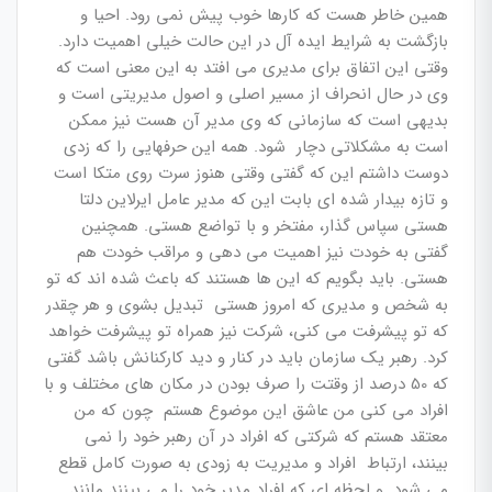
همین خاطر هست که کارها خوب پیش نمی رود. احیا و
بازگشت به شرایط ایده آل در این حالت خیلی اهمیت دارد.
وقتی این اتفاق برای مدیری می افتد به این معنی است که
وی در حال انحراف از مسیر اصلی و اصول مدیریتی است و
بدیهی است که سازمانی که وی مدیر آن هست نیز ممکن
است به مشکلاتی دچار شود. همه این حرفهایی را که زدی
دوست داشتم این که گفتی وقتی هنوز سرت روی متکا است
و تازه بیدار شده ای بابت این که مدیر عامل ایرلاین دلتا
هستی سپاس گذار، مفتخر و با تواضع هستی. همچنین
گفتی به خودت نیز اهمیت می دهی و مراقب خودت هم
هستی. باید بگویم که این ها هستند که باعث شده اند که تو
به شخص و مدیری که امروز هستی تبدیل بشوی و هر چقدر
که تو پیشرفت می کنی، شرکت نیز همراه تو پیشرفت خواهد
کرد. رهبر یک سازمان باید در کنار و دید کارکنانش باشد گفتی
که 50 درصد از وقتت را صرف بودن در مکان های مختلف و با
افراد می کنی من عاشق این موضوع هستم چون که من
معتقد هستم که شرکتی که افراد در آن رهبر خود را نمی
بینند، ارتباط افراد و مدیریت به زودی به صورت کامل قطع
می شود. و لحظه ای که افراد مدیر خود را می بینند مانند