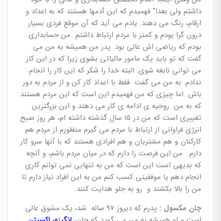
داشتم ولی بعدا” فهمیدم که این آدمها هستند که به اعداد و
ارقام، رنگ می دهند. یادم می آید که آن موقع فردی بسیار
درون گرا بودم و کمتر با مردم ارتباط داشتم من حسابداری
بودم که ریاضی اش عالی بود. پدر من همیشه به من می
گفت که تو باید یک مامور مالیاتی بشوی زیرا که در این کار
می توانی نابغه شوی. البته خدا را شکر که این کار را انجام
ندادم. به من می گفت فقط با اعداد کار کن و از مردم به دور
باش .اما چیزی که من فهمیدم این است که این مردم هستند
که به من روحیه ی ادامه ی کار می دهند و این بزرگترین
تغییری است که من در 15 سال گذشته داشته ام، هر روز صبح
انرژی فراوانی از ارتباط با مردم می گیرم منظورم از مردم هم
کارکنان و هم مشتریان و هم افرادی هستند که با آنها سرو کار
دارم. من این فرصت را دارم که در میان مردم باشم، و آنچه
که بدیهی است این است که من به تنهایی نمی توانم کاری
انجام دهم یا موفقیتی کسب کنم من به این افراد نیاز دارم تا
من را بالا بکشند و رو به جلو هدایت کنند.
چان مکسول :
پدرم که دیروز 97 ساله شد، یک مشوق عالی
است و او همیشه به من می گوید که جان،
انگیزه، اکسیژن