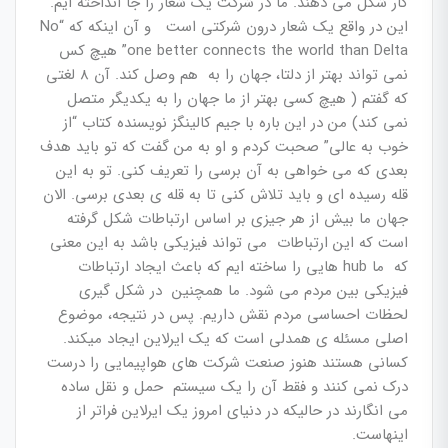
کار شکل می دهند. ما در شرکت یک شعار را جا انداخته ایم.
این در واقع یک شعار درون شرکتی است و آن اینکه که “No
one better connects the world than Delta” هیچ کس
نمی تواند بهتر از دلتا، جهان را به هم وصل کند. آن 8 لغتی
که گفتم ( هیچ کسی بهتر از ما جهان را به یکدیگر متصل
نمی کند) من در این باره با جیم کالینگز نویسنده کتاب “از
خوب به عالی” صحبت کردم و او به من گفت که تو باید هدف
بعدی که می خواهی به آن برسی را تعریف کنی. تو به این
قله رسیده ای و باید تلاش کنی تا به قله ی بعدی برسی. الان
جهان ما بیش از هر جیزی بر اساس ارتباطات شکل گرفته
است که این ارتباطات می تواند فیزیکی باشد به این معنی
که ما hub هایی را ساخته ایم که باعث ایجاد ارتباطات
فیزیکی بین مردم می شود. ما همچنین در شکل گیری
لحظات احساسی مردم نقش داریم. پس در نتیجه، موضوع
اصلی مسئله ی همدلی است که یک ایرلاین ایجاد میکند.
کسانی هستند هنوز صنعت شرکت های هواپیمایی را درست
درک نمی کنند و فقط آن را یک سیستم حمل و نقل ساده
می انگارند در حالیکه در دنیای امروز یک ایرلاین فراتر از
اینهاست.