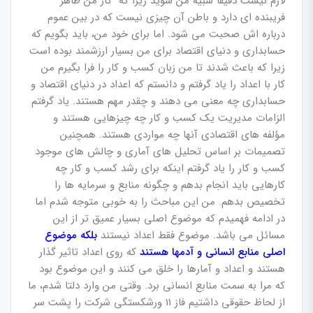
لازم نیست دقیقا شبیه من شوید زیرا که کار من ظاهر
فریبنده ای دارد و باطن آن چیزی نیست که در بین عموم
درباره اش صحبت می شود. اما برای خود من، باید بگویم که
حسابداری و دنیای اقتصاد برای من بسیار ارزشمند بوده است
زیرا که باعث شدند تا من زبان کسب و کار را فرا بگیرم من
کار با اعداد را یاد گرفتم و دانستم که اعداد در دنیای اقتصاد و
حسابداری چه معنی می دهند و چقدر مهم هستند. یاد گرفتم
الزامات مدیریت یک کسب و کار چه چیزهایی هستند و
مؤلفه های اقتصادی آنها چه مواردی هستند. همچنین
تصمیمات بر اساس تحلیل های آماری و چالش های موجود
کسب و کار را یاد گرفتم اینکه برای رشد کسب و کار چه
کارهایی باید انجام بدهم و چگونه منابع و سرمایه ها را
تخصیص بدهم. من این مباحث را به خوبی متوجه شدم اما
در ادامه فهمیدم که موضوع اصلی بسیار عمیق تر از این
مسائل می باشد. موضوع فقط اعداد نیستند
بلکه موضوع
اصلی منابع انسانی و آدمها هستند
که روی اعداد تاثیر گذار
هستند و اعداد و آمارها را خلق می کنند و این موضوع بود
که مرا به سمت منابع انسانی برد. وقتی من وارد دلتا شدم، ما
از لحاظ حقوقی داشتیم فاز 11 ورشکستگی شرکت را پشت سر