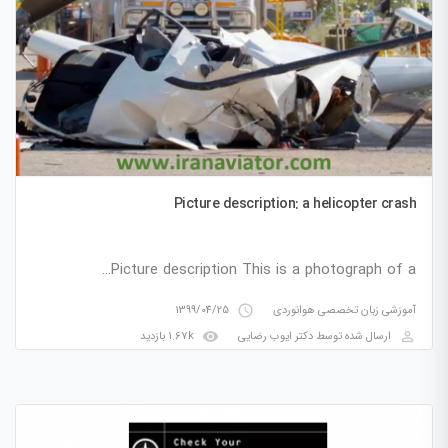
Picture description: a helicopter crash
Picture description This is a photograph of a…
access_time
آموزشی زبان تخصصی هوانوردی
1399/04/25
visibility
perm_identity
ارسال شده توسط
دکتر ایوب رضایی
1.67k بازدید