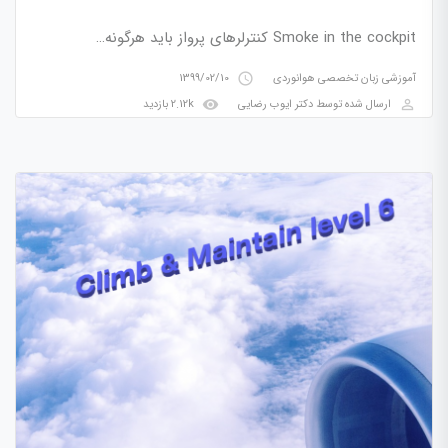
Smoke in the cockpit کنترلرهای پرواز باید هرگونه…
access_time
آموزشی زبان تخصصی هوانوردی
1399/02/10
visibility
perm_identity
ارسال شده توسط
دکتر ایوب رضایی
2.12k بازدید