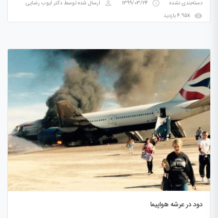
perm_identity
access_time
دسته‌بندی نشده
1399/03/24
ارسال شده توسط
دکتر ایوب رضایی
visibility
4.95k بازدید
دود در عرشه هواپیما