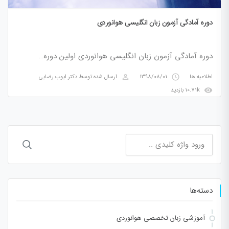
دوره آمادگی آزمون زبان انگلیسی هوانوردی
دوره آمادگی آزمون زبان انگلیسی هوانوردی اولین دوره…
perm_identity
access_time
اطلاعیه ها
1398/08/01
ارسال شده توسط
دکتر ایوب رضایی
visibility
10.71k بازدید
جستجو
برای:
دسته‌ها
آموزشی زبان تخصصی هوانوردی