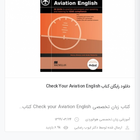
دانلود رایگان کتاب Check Your Aviation English
کتاب زبان تخصصی Check your Aviation English کتاب…
access_time
آموزشی زبان تخصصی هوانوردی
1399/03/24
visibility
perm_identity
ارسال شده توسط
دکتر ایوب رضایی
6.9k بازدید