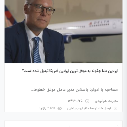
ایرلاین دلتا چگونه به موفق ترین ایرلاین آمریکا تبدیل شده است؟
مصاحبه با ادوارد باسشن مدیر عامل موفق خطوط…
access_time
مدیریت هوانوردی
1399/10/25
visibility
perm_identity
ارسال شده توسط
دکتر ایوب رضایی
3.54k بازدید