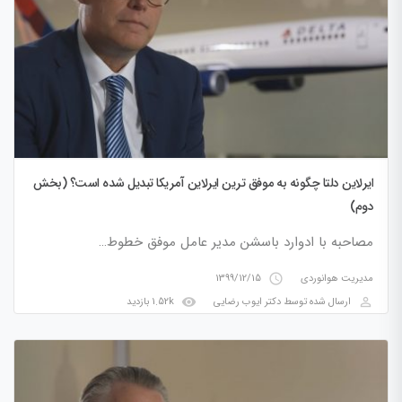
ایرلاین دلتا چگونه به موفق ترین ایرلاین آمریکا تبدیل شده است؟ (بخش
دوم)
مصاحبه با ادوارد باسشن مدیر عامل موفق خطوط…
access_time
مدیریت هوانوردی
1399/12/15
visibility
perm_identity
ارسال شده توسط
دکتر ایوب رضایی
1.52k بازدید