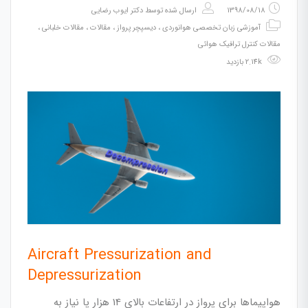
1398/08/18
ارسال شده توسط
دکتر ایوب رضایی
آموزشی زبان تخصصی هوانوردی
،
دیسپچر پرواز
،
مقالات
،
مقالات خلبانی
،
مقالات کنترل ترافیک هوائی
2.14k بازدید
Aircraft Pressurization and
Depressurization
هواپیماها برای پرواز در ارتفاعات بالای 14 هزار پا نیاز به