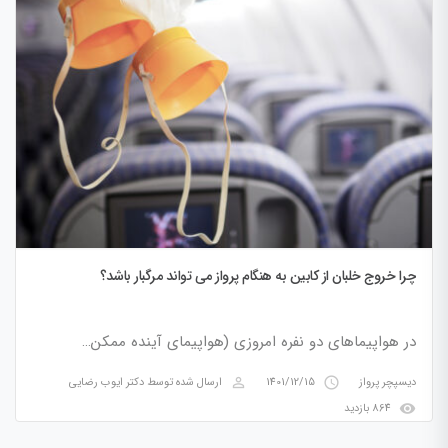
چرا خروج خلبان از کابین به هنگام پرواز می تواند مرگبار باشد؟
در هواپیماهای دو نفره امروزی (هواپیمای آینده ممکن…
perm_identity
access_time
دیسپچر پرواز
1401/12/15
ارسال شده توسط
دکتر ایوب رضایی
visibility
864 بازدید