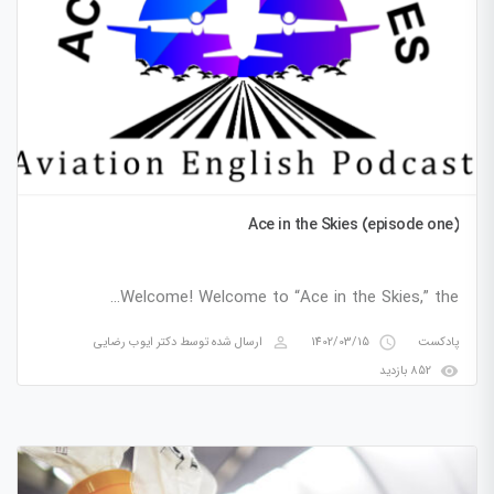
Ace in the Skies (episode one)
Welcome! Welcome to “Ace in the Skies,” the…
perm_identity
access_time
پادکست
1402/03/15
ارسال شده توسط
دکتر ایوب رضایی
visibility
852 بازدید